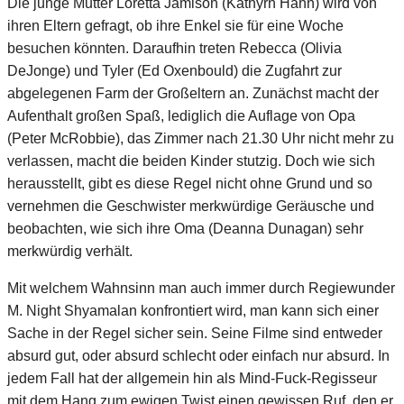
Die junge Mutter Loretta Jamison (Kathyrn Hahn) wird von
ihren Eltern gefragt, ob ihre Enkel sie für eine Woche
besuchen könnten. Daraufhin treten Rebecca (Olivia
DeJonge) und Tyler (Ed Oxenbould) die Zugfahrt zur
abgelegenen Farm der Großeltern an. Zunächst macht der
Aufenthalt großen Spaß, lediglich die Auflage von Opa
(Peter McRobbie), das Zimmer nach 21.30 Uhr nicht mehr zu
verlassen, macht die beiden Kinder stutzig. Doch wie sich
herausstellt, gibt es diese Regel nicht ohne Grund und so
vernehmen die Geschwister merkwürdige Geräusche und
beobachten, wie sich ihre Oma (Deanna Dunagan) sehr
merkwürdig verhält.
Mit welchem Wahnsinn man auch immer durch Regiewunder
M. Night Shyamalan konfrontiert wird, man kann sich einer
Sache in der Regel sicher sein. Seine Filme sind entweder
absurd gut, oder absurd schlecht oder einfach nur absurd. In
jedem Fall hat der allgemein hin als Mind-Fuck-Regisseur
mit dem Hang zum ewigen Twist einen gewissen Ruf, den er