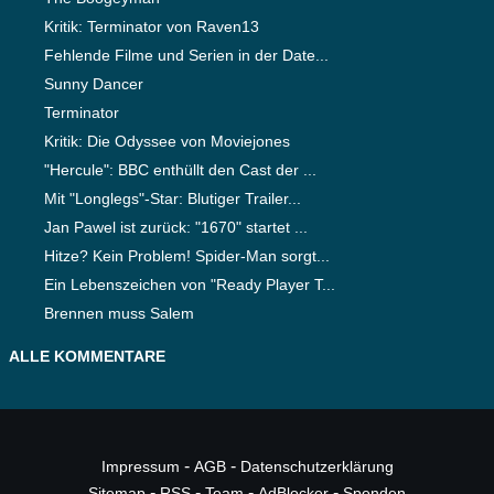
Kritik: Terminator von Raven13
Fehlende Filme und Serien in der Date...
Sunny Dancer
Terminator
Kritik: Die Odyssee von Moviejones
"Hercule": BBC enthüllt den Cast der ...
Mit "Longlegs"-Star: Blutiger Trailer...
Jan Pawel ist zurück: "1670" startet ...
Hitze? Kein Problem! Spider-Man sorgt...
Ein Lebenszeichen von "Ready Player T...
Brennen muss Salem
ALLE KOMMENTARE
-
-
Impressum
AGB
Datenschutzerklärung
-
-
-
-
Sitemap
RSS
Team
AdBlocker
Spenden