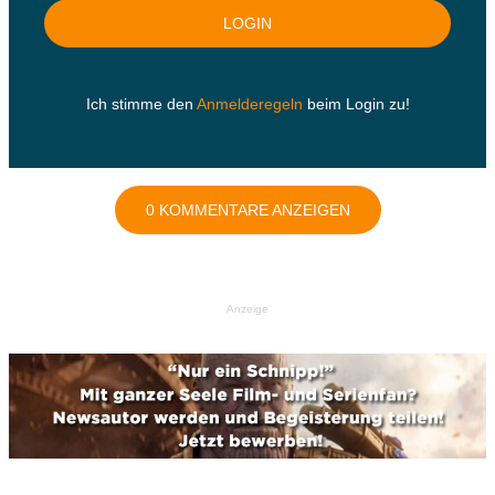
Ich stimme den
Anmelderegeln
beim Login zu!
0 KOMMENTARE ANZEIGEN
Anzeige