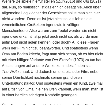
Weitere Beispiele hierfür stellen
Split
(2016) und
Old
(2021)
dar. Nun, so realistisch ist das ehrlich gesagt nie. Auch über
allgemeine Logiklöcher der Geschichte sollte man sich hier
nicht wundern. Denn es ist jetzt nicht so, als lebten die
vermeintlichen Großeltern irgendwie in völliger
Menschenleere. Also warum zum Teufel werden sie nicht
irgendwie erkannt. Ist ja jetzt auch nicht so, als würde man
aufm Dorf nicht jeden kennen, oder doch? All diese Fragen,
weiß der Film nicht zu beantworten. Und spätestens wenn
Oma am Boden kriecht, fragt man sich schon, ob es hier nicht
mit einer billigen Variante von
Der Exorzist
(1973) zu tun hat.
Anspielungen auf andere Werke zumindest finden sich in
The Visit
zuhauf. Und dadurch unterstreicht der Film, neben
seiner Dämlichkeit nochmals seinen grandiosen
Unterhaltungsfaktor. Und spätestens wenn ein Kind, zweimal
auf Bitten von Oma in einen Ofen krabbelt, weiß man, man ist
in einer herrlich schrägen Komödie gefangen.