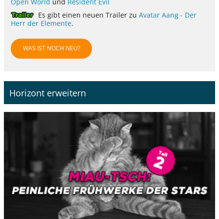
Open World
und
Resident Evil
Es gibt einen neuen Trailer zu
Avatar Aang - Der
Herr der Elemente
.
WAS IST NOCH NEU?
Horizont erweitern