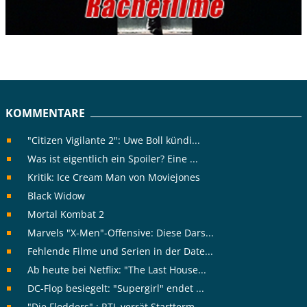
KOMMENTARE
"Citizen Vigilante 2": Uwe Boll kündi...
Was ist eigentlich ein Spoiler? Eine ...
Kritik: Ice Cream Man von Moviejones
Black Widow
Mortal Kombat 2
Marvels "X-Men"-Offensive: Diese Dars...
Fehlende Filme und Serien in der Date...
Ab heute bei Netflix: "The Last House...
DC-Flop besiegelt: "Supergirl" endet ...
"Die Flodders" : RTL verrät Startterm...