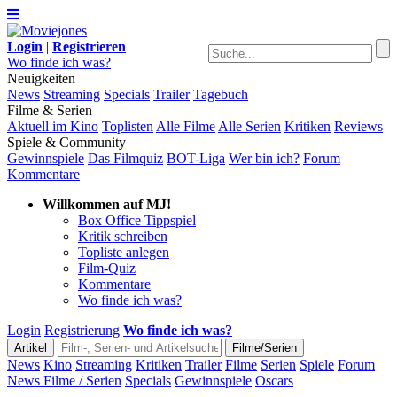
Login
|
Registrieren
Wo finde ich was?
Neuigkeiten
News
Streaming
Specials
Trailer
Tagebuch
Filme & Serien
Aktuell im Kino
Toplisten
Alle Filme
Alle Serien
Kritiken
Reviews
Spiele & Community
Gewinnspiele
Das Filmquiz
BOT-Liga
Wer bin ich?
Forum
Kommentare
Willkommen auf MJ!
Box Office Tippspiel
Kritik schreiben
Topliste anlegen
Film-Quiz
Kommentare
Wo finde ich was?
Login
Registrierung
Wo finde ich was?
News
Kino
Streaming
Kritiken
Trailer
Filme
Serien
Spiele
Forum
News Filme / Serien
Specials
Gewinnspiele
Oscars