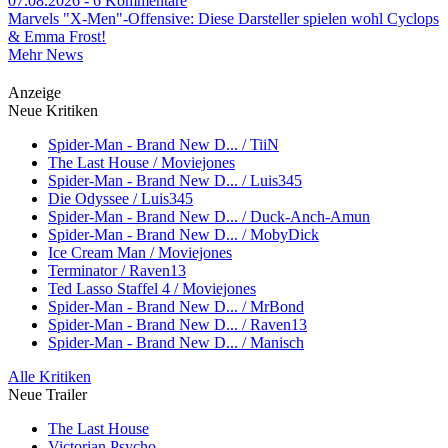
07.08.2026 - 6 Kommentare
Marvels "X-Men"-Offensive: Diese Darsteller spielen wohl Cyclops
& Emma Frost!
Mehr News
Anzeige
Neue Kritiken
Spider-Man - Brand New D... / TiiN
The Last House / Moviejones
Spider-Man - Brand New D... / Luis345
Die Odyssee / Luis345
Spider-Man - Brand New D... / Duck-Anch-Amun
Spider-Man - Brand New D... / MobyDick
Ice Cream Man / Moviejones
Terminator / Raven13
Ted Lasso Staffel 4 / Moviejones
Spider-Man - Brand New D... / MrBond
Spider-Man - Brand New D... / Raven13
Spider-Man - Brand New D... / Manisch
Alle Kritiken
Neue Trailer
The Last House
Victorian Psycho