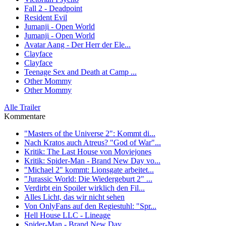
Fall 2 - Deadpoint
Resident Evil
Jumanji - Open World
Jumanji - Open World
Avatar Aang - Der Herr der Ele...
Clayface
Clayface
Teenage Sex and Death at Camp ...
Other Mommy
Other Mommy
Alle Trailer
Kommentare
"Masters of the Universe 2": Kommt di...
Nach Kratos auch Atreus? "God of War"...
Kritik: The Last House von Moviejones
Kritik: Spider-Man - Brand New Day vo...
"Michael 2" kommt: Lionsgate arbeitet...
"Jurassic World: Die Wiedergeburt 2" ...
Verdirbt ein Spoiler wirklich den Fil...
Alles Licht, das wir nicht sehen
Von OnlyFans auf den Regiestuhl: "Spr...
Hell House LLC - Lineage
Spider-Man - Brand New Day