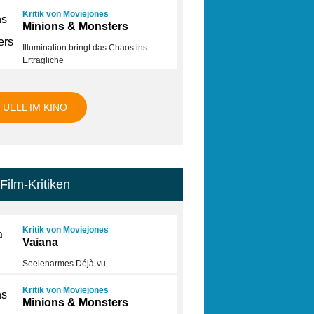
Kritik von Moviejones
Minions & Monsters
Illumination bringt das Chaos ins
Erträgliche
TUELL IM KINO
Film-Kritiken
Kritik von Moviejones
Vaiana
Seelenarmes Déjà-vu
Kritik von Moviejones
Minions & Monsters