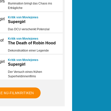
Illumination bringt das Chaos ins
Erträgliche
Kritik von Moviejones
Supergirl
Das DCU verschenkt Potenzial
Kritik von Moviejones
The Death of Robin Hood
Dekonstruktion einer Legende
Kritik von Moviejones
Supergirl
Der Versuch eines frühen
Superheldinnenfilms
LE MJ-FILMKRITIKEN