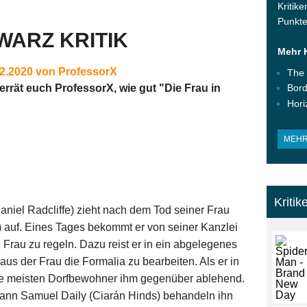
Kritike
Punkte
WARZ KRITIK
Mehr K
12.2020 von ProfessorX
The
verrät euch ProfessorX, wie gut "Die Frau in
Bord
Hori
MEHR
Kritik
aniel Radcliffe) zieht nach dem Tod seiner Frau
 auf. Eines Tages bekommt er von seiner Kanzlei
 Frau zu regeln. Dazu reist er in ein abgelegenes
us der Frau die Formalia zu bearbeiten. Als er in
ie meisten Dorfbewohner ihm gegenüber ablehend.
ann Samuel Daily (Ciarán Hinds) behandeln ihn