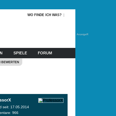
WO FINDE ICH WAS?
AnzeigeR
EN
SPIELE
FORUM
M BEWERTEN
ssorX
ed seit: 17.05.2014
ntare: 966