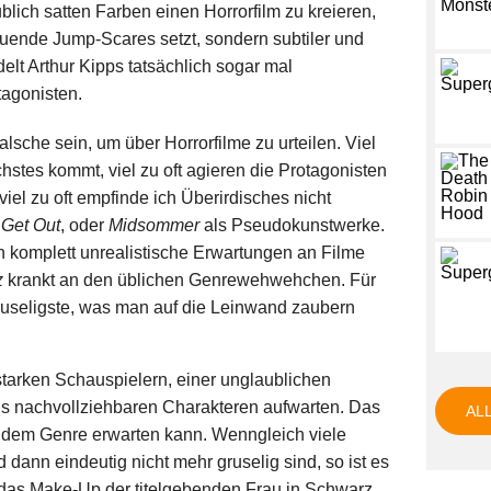
lich satten Farben einen Horrorfilm zu kreieren,
auende Jump-Scares setzt, sondern subtiler und
elt Arthur Kipps tatsächlich sogar mal
tagonisten.
alsche sein, um über Horrorfilme zu urteilen. Viel
stes kommt, viel zu oft agieren die Protagonisten
viel zu oft empfinde ich Überirdisches nicht
a
Get Out
, oder
Midsommer
als Pseudokunstwerke.
 komplett unrealistische Erwartungen an Filme
z
krankt an den üblichen Genrewehwehchen. Für
 gruseligste, was man auf die Leinwand zaubern
tarken Schauspielern, einer unglaublichen
s nachvollziehbaren Charakteren aufwarten. Das
AL
n dem Genre erwarten kann. Wenngleich viele
ann eindeutig nicht mehr gruselig sind, so ist es
 das Make-Up der titelgebenden Frau in Schwarz