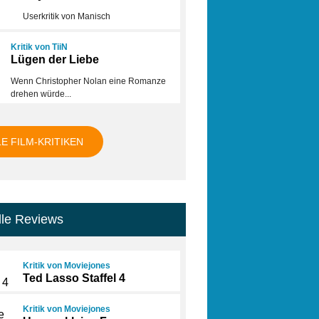
Userkritik von Manisch
Kritik von TiiN
Lügen der Liebe
Wenn Christopher Nolan eine Romanze
drehen würde...
LE FILM-KRITIKEN
lle Reviews
Kritik von Moviejones
Ted Lasso Staffel 4
Kritik von Moviejones