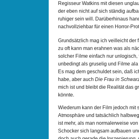
Regisseur Watkins mit diesen unglaub
der eben nicht auf sich ständig aufb
ruhiger sein will. Darüberhinaus hand
nachvollziehbar für einen Horror-Pro
Grundsätzlich mag ich veilleicht der f
zu oft kann man erahnen was als näch
solcher Filme einfach nur unlogisch, 
unbedingt als gruselig und Filme al
Es mag dem geschuldet sein, daß ich
habe, aber auch
Die Frau in Schwar
mich ist und bleibt die Realität das
könnte.
Wiederum kann der Film jedoch mit s
Atmosphäre und tatsächlich halbweg
ist mehr, als man normalerweise vo
Schocker sich langsam aufbauen und d
doch auch gerade die Inszenierung,