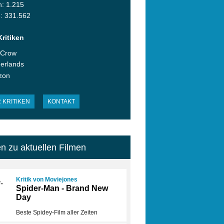
n: 1.215
: 331.562
ritiken
 Crow
erlands
zon
 KRITIKEN
KONTAKT
en zu aktuellen Filmen
Kritik von Moviejones
Spider-Man - Brand New
Day
Beste Spidey-Film aller Zeiten