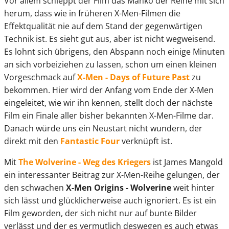
Vor allem schleppt der Film das Manko der Reihe mit sich
herum, dass wie in früheren X-Men-Filmen die
Effektqualität nie auf dem Stand der gegenwärtigen
Technik ist. Es sieht gut aus, aber ist nicht wegweisend.
Es lohnt sich übrigens, den Abspann noch einige Minuten
an sich vorbeiziehen zu lassen, schon um einen kleinen
Vorgeschmack auf
X-Men - Days of Future Past
zu
bekommen. Hier wird der Anfang vom Ende der X-Men
eingeleitet, wie wir ihn kennen, stellt doch der nächste
Film ein Finale aller bisher bekannten X-Men-Filme dar.
Danach würde uns ein Neustart nicht wundern, der
direkt mit den
Fantastic Four
verknüpft ist.
Mit
The Wolverine - Weg des Kriegers
ist James Mangold
ein interessanter Beitrag zur X-Men-Reihe gelungen, der
den schwachen
X-Men Origins - Wolverine
weit hinter
sich lässt und glücklicherweise auch ignoriert. Es ist ein
Film geworden, der sich nicht nur auf bunte Bilder
verlässt und der es vermutlich deswegen es auch etwas