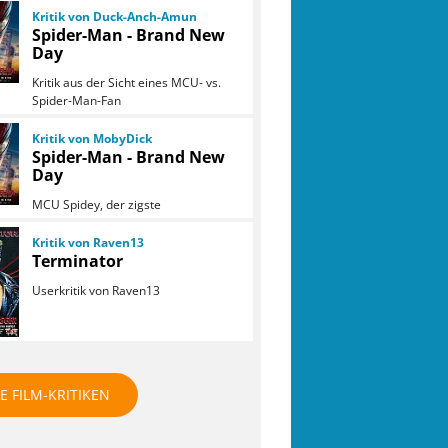
Kritik von Duck-Anch-Amun
Spider-Man - Brand New
Day
Kritik aus der Sicht eines MCU- vs.
Spider-Man-Fan
Kritik von MobyDick
Spider-Man - Brand New
Day
MCU Spidey, der zigste
Kritik von Raven13
Terminator
Userkritik von Raven13
E FILM-KRITIKEN