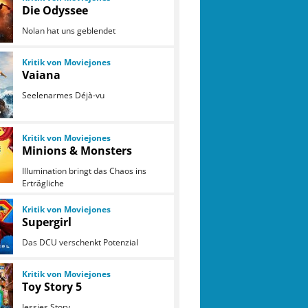
Die Odyssee
Nolan hat uns geblendet
Kritik von Moviejones
Vaiana
Seelenarmes Déjà-vu
Kritik von Moviejones
Minions & Monsters
Illumination bringt das Chaos ins
Erträgliche
Kritik von Moviejones
Supergirl
Das DCU verschenkt Potenzial
Kritik von Moviejones
Toy Story 5
Jessies Story