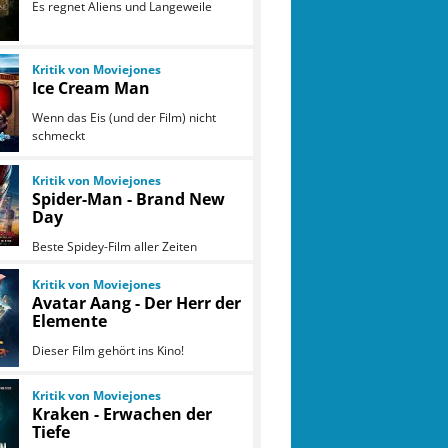
Es regnet Aliens und Langeweile
Kritik von Moviejones
Ice Cream Man
Wenn das Eis (und der Film) nicht
schmeckt
Kritik von Moviejones
Spider-Man - Brand New
Day
Beste Spidey-Film aller Zeiten
Kritik von Moviejones
Avatar Aang - Der Herr der
Elemente
Dieser Film gehört ins Kino!
Kritik von Moviejones
Kraken - Erwachen der
Tiefe