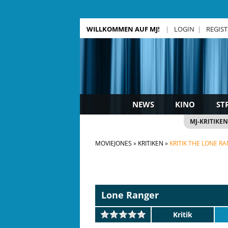
WILLKOMMEN AUF MJ!
LOGIN
REGIS
NEWS
KINO
ST
MJ-KRITIKEN
MOVIEJONES
KRITIKEN
KRITIK THE LONE R
Lone Ranger
Kritik