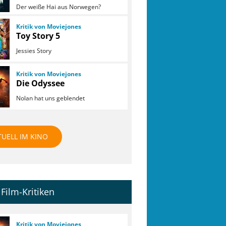
Der weiße Hai aus Norwegen?
Kritik von Moviejones
Toy Story 5
Jessies Story
Kritik von Moviejones
Die Odyssee
Nolan hat uns geblendet
TUELL IM KINO
Film-Kritiken
Kritik von Moviejones