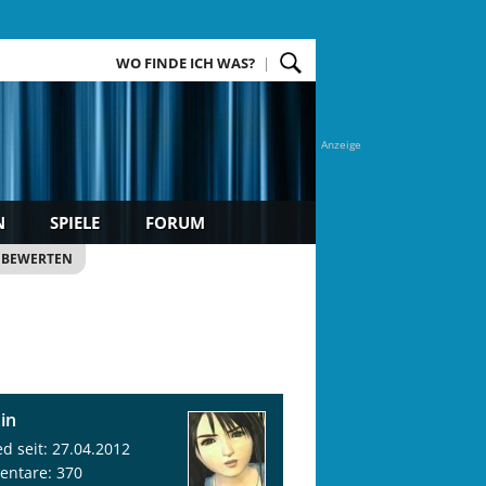
WO FINDE ICH WAS?
Anzeige
N
SPIELE
FORUM
 BEWERTEN
in
ed seit: 27.04.2012
ntare: 370