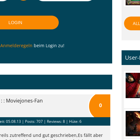
ALL
n
Anmelderegeln
beim Login zu!
User-
: : Moviejones-Fan
0
eit: 05.08.13 |
Posts: 707
| Reviews: 8 | Hüte: 6
nreils zutreffend und gut geschrieben,Es fällt aber