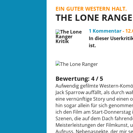
EIN GUTER WESTERN HALT.
THE LONE RANGE
1 Kommentar
- 12
In dieser Userkrit
ist.
Bewertung: 4 / 5
Aufwendig gefilmte Western-Komöd
Jack Sparrow auffällt, als durch w
eine vernünftige Story und einen
hin sogar allein für sich genomm
ich den Film am Start-Donnerstag 
Szenen, die auf dem Dach fahrende
Meisterleistungen der Filmkunst, 
Aufguss. Nebenaspekte, der mir se