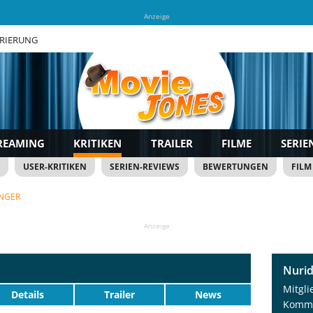
Anzeige
TRIERUNG
REAMING
KRITIKEN
TRAILER
FILME
SERIE
USER-KRITIKEN
SERIEN-REVIEWS
BEWERTUNGEN
FILM
ANGER
Anzeige
Nurid
Mitgli
Details
Trailer
News
Komme