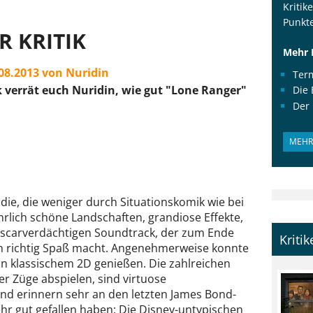
Kritik
Punkte
R KRITIK
Mehr 
.08.2013 von Nuridin
Term
ik verrät euch Nuridin, wie gut "Lone Ranger"
Die
Der
MEHR 
ie, die weniger durch Situationskomik wie bei
ahrlich schöne Landschaften, grandiose Effekte,
 oscarverdächtigen Soundtrack, der zum Ende
Kriti
en richtig Spaß macht. Angenehmerweise konnte
in klassischem 2D genießen. Die zahlreichen
r Züge abspielen, sind virtuose
und erinnern sehr an den letzten James Bond-
hr gut gefallen haben: Die Disney-untypischen