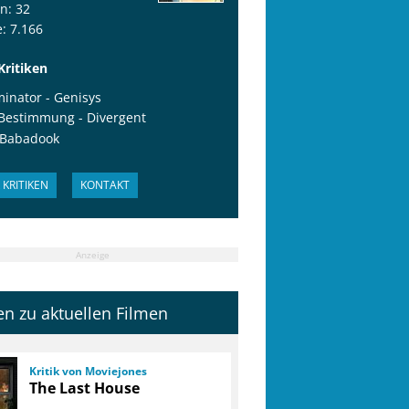
en: 32
: 7.166
Kritiken
inator - Genisys
 Bestimmung - Divergent
 Babadook
KRITIKEN
KONTAKT
Anzeige
ken zu aktuellen Filmen
Kritik von Moviejones
The Last House