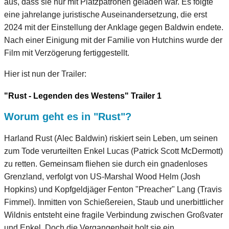
aus, dass sie nur mit Platzpatronen geladen war. Es folgte
eine jahrelange juristische Auseinandersetzung, die erst
2024 mit der Einstellung der Anklage gegen Baldwin endete.
Nach einer Einigung mit der Familie von Hutchins wurde der
Film mit Verzögerung fertiggestellt.
Hier ist nun der Trailer:
"Rust - Legenden des Westens" Trailer 1
Worum geht es in "Rust"?
Harland Rust (Alec Baldwin) riskiert sein Leben, um seinen
zum Tode verurteilten Enkel Lucas (Patrick Scott McDermott)
zu retten. Gemeinsam fliehen sie durch ein gnadenloses
Grenzland, verfolgt von US-Marshal Wood Helm (Josh
Hopkins) und Kopfgeldjäger Fenton "Preacher" Lang (Travis
Fimmel). Inmitten von Schießereien, Staub und unerbittlicher
Wildnis entsteht eine fragile Verbindung zwischen Großvater
und Enkel. Doch die Vergangenheit holt sie ein.