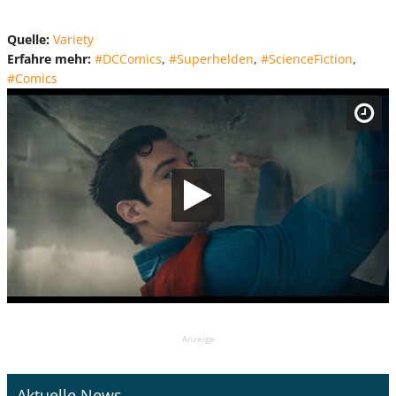
Quelle:
Variety
Erfahre mehr:
#DCComics
,
#Superhelden
,
#ScienceFiction
,
#Comics
Anzeige
Aktuelle News